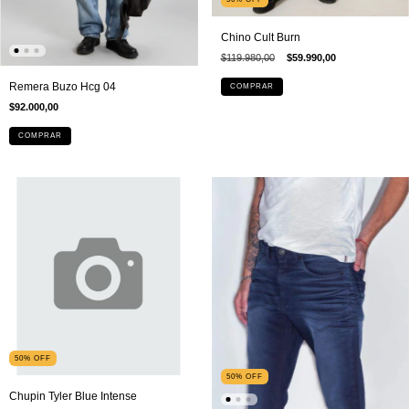
Chino Cult Burn
$119.980,00
$59.990,00
Remera Buzo Hcg 04
COMPRAR
$92.000,00
COMPRAR
50
%
OFF
50
%
OFF
Chupin Tyler Blue Intense