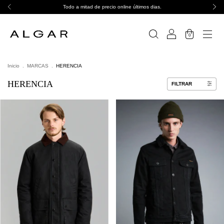
Todo a mitad de precio online últimos dias.
0
Inicio
.
MARCAS
.
HERENCIA
HERENCIA
FILTRAR