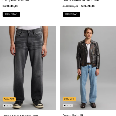
Campera Off Road
Jeans Herencia Den Blue
$480.000,00
$119.980,00
$59.990,00
COMPRAR
COMPRAR
50
%
OFF
50
%
OFF
Jeans Saint Sky
Jeans Saint Smoky Used