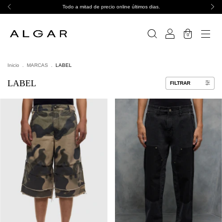
Todo a mitad de precio online últimos dias.
0
Inicio
.
MARCAS
.
LABEL
LABEL
FILTRAR