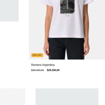
25
%
OFF
Remera Argentina
$39.000,00
$29.250,00