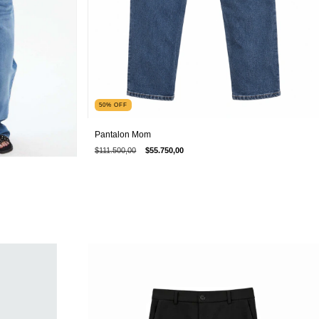
50
%
OFF
Pantalon Mom
$111.500,00
$55.750,00