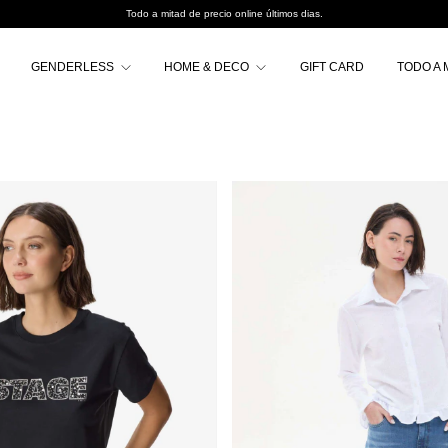
Todo a mitad de precio online últimos dias.
GENDERLESS
HOME & DECO
GIFT CARD
TODO A 