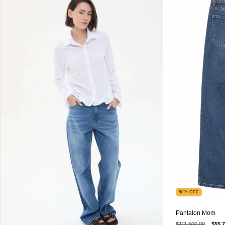
50
%
OFF
Pantalon Mom
$111.500,00
$55.7