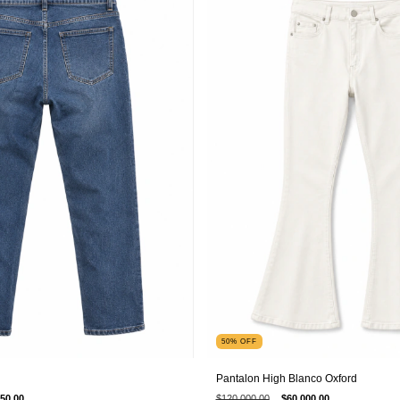
50
%
OFF
Pantalon High Blanco Oxford
50,00
$120.000,00
$60.000,00