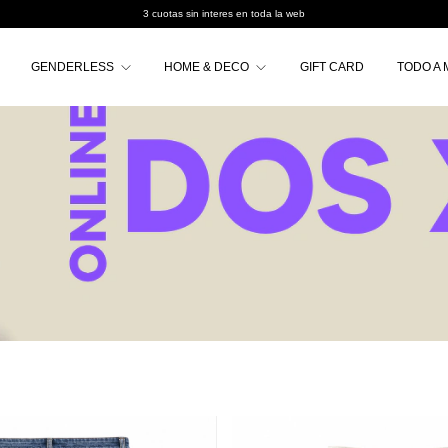
3 cuotas sin interes en toda la web
GENDERLESS
HOME & DECO
GIFT CARD
TODO A 