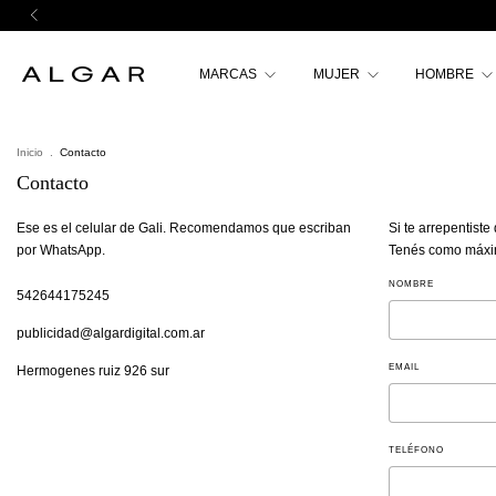
MARCAS
MUJER
HOMBRE
Inicio
.
Contacto
Contacto
Ese es el celular de Gali. Recomendamos que escriban
Si te arrepentist
por WhatsApp.
Tenés como máximo
NOMBRE
542644175245
publicidad@algardigital.com.ar
EMAIL
Hermogenes ruiz 926 sur
TELÉFONO