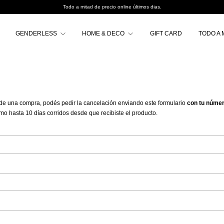
Todo a mitad de precio online últimos dias.
GENDERLESS
HOME & DECO
GIFT CARD
TODO A 
e de una compra, podés pedir la cancelación enviando este formulario
con tu númer
 hasta 10 días corridos desde que recibiste el producto.