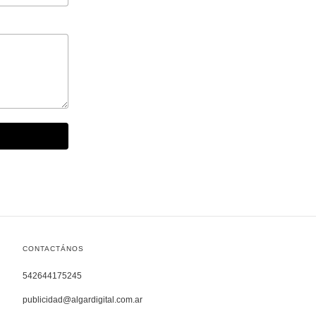
CONTACTÁNOS
542644175245
publicidad@algardigital.com.ar