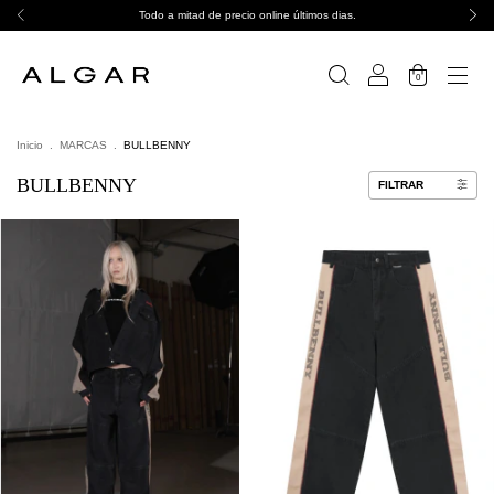
Todo a mitad de precio online últimos dias.
0
Inicio
.
MARCAS
.
BULLBENNY
BULLBENNY
FILTRAR