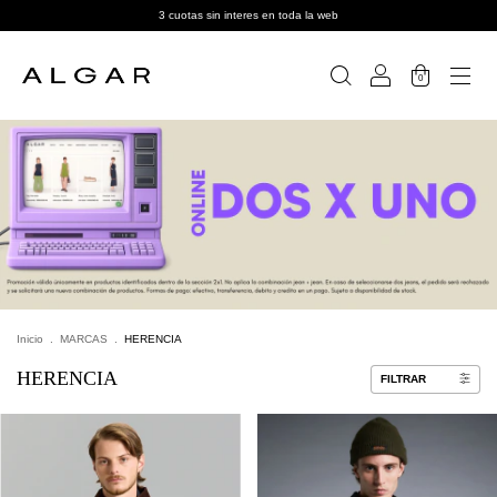
3 cuotas sin interes en toda la web
0
Inicio
.
MARCAS
.
HERENCIA
HERENCIA
FILTRAR