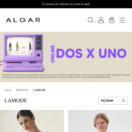
3 cuotas sin interes en toda la web
0
Inicio
.
MARCAS
.
LAMODE
LAMODE
FILTRAR