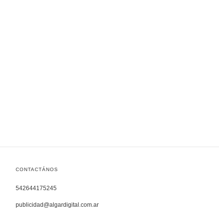
CONTACTÁNOS
542644175245
publicidad@algardigital.com.ar