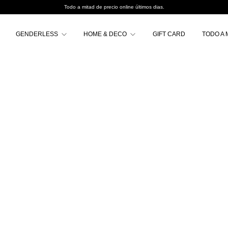
Todo a mitad de precio online últimos dias.
GENDERLESS
HOME & DECO
GIFT CARD
TODO A 