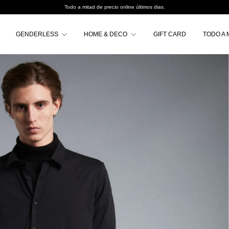
Todo a mitad de precio online últimos dias.
GENDERLESS
HOME & DECO
GIFT CARD
TODO A 