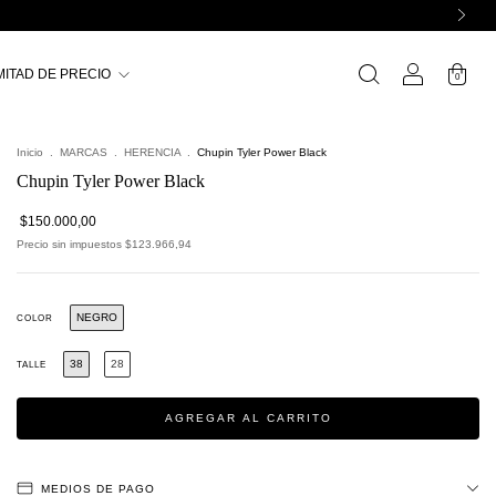
MITAD DE PRECIO
0
Inicio
.
MARCAS
.
HERENCIA
.
Chupin Tyler Power Black
Chupin Tyler Power Black
$150.000,00
Precio sin impuestos
$123.966,94
NEGRO
COLOR
38
28
TALLE
MEDIOS DE PAGO