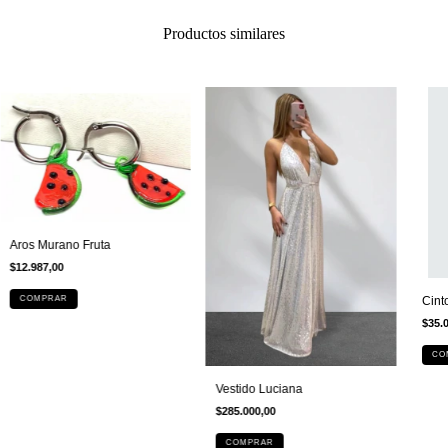
Productos similares
Aros Murano Fruta
$12.987,00
Cint
COMPRAR
$35.
CO
Vestido Luciana
$285.000,00
COMPRAR