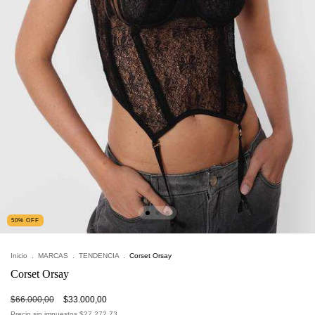
50
%
OFF
Inicio
.
MARCAS
.
TENDENCIA
.
Corset Orsay
Corset Orsay
$66.000,00
$33.000,00
Precio sin impuestos
$27.272,73