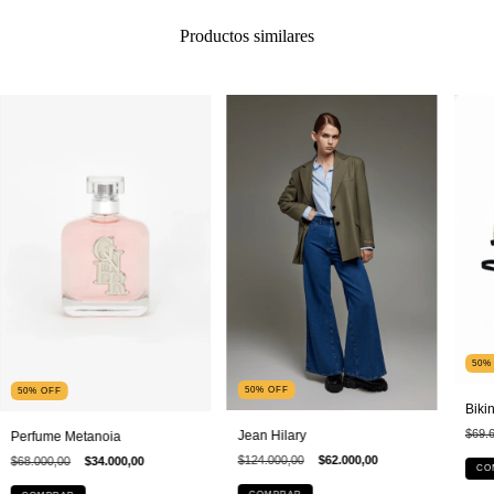
Productos similares
50
50
%
OFF
50
%
OFF
Bikin
$69.
Jean Hilary
Perfume Metanoia
$124.000,00
$62.000,00
$68.000,00
$34.000,00
CO