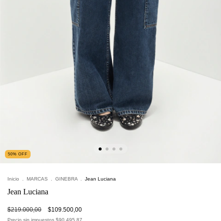
50
%
OFF
Inicio
.
MARCAS
.
GINEBRA
.
Jean Luciana
Jean Luciana
$219.000,00
$109.500,00
Precio sin impuestos
$90.495,87