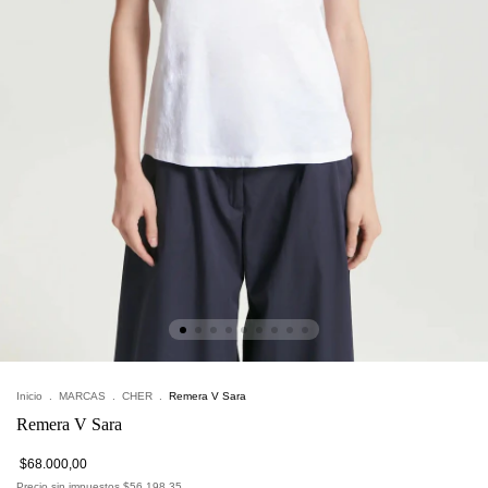
Inicio
.
MARCAS
.
CHER
.
Remera V Sara
Remera V Sara
$68.000,00
Precio sin impuestos
$56.198,35