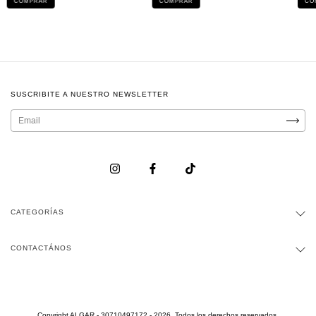
COMPRAR
COMPRAR
CO
SUSCRIBITE A NUESTRO NEWSLETTER
CATEGORÍAS
CONTACTÁNOS
Copyright ALGAR - 30710497172 - 2026. Todos los derechos reservados.