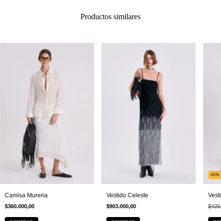
Productos similares
40
Camisa Murena
Vestido Celeste
Vest
$360.000,00
$903.000,00
$420