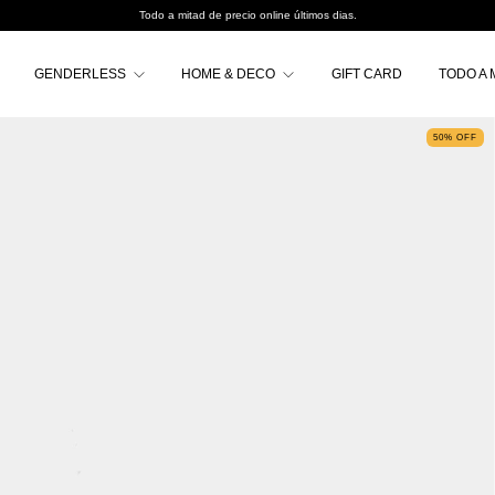
Todo a mitad de precio online últimos dias.
GENDERLESS
HOME & DECO
GIFT CARD
TODO A 
50
%
OFF