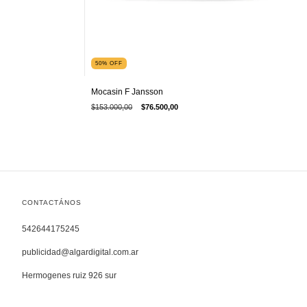
50
%
OFF
Mocasin F Jansson
$153.000,00
$76.500,00
CONTACTÁNOS
542644175245
publicidad@algardigital.com.ar
Hermogenes ruiz 926 sur