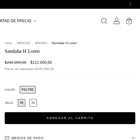
MITAD DE PRECIO
0
Inicio
.
MARCAS
.
MISHKA
.
Sandalia H Loren
Sandalia H Loren
$242.000,00
$121.000,00
Precio sin impuestos
$100.000,00
PELTRE
COLOR
38
39
TALLE
MEDIOS DE PAGO