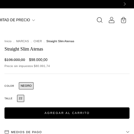
MITAD DE PRECIO
0
Inicio
.
MARCAS
.
CHER
.
Straight Slim Atenas
Straight Slim Atenas
$196.000,00
$98.000,00
Precio sin impuestos
$80.991,74
NEGRO
COLOR
22
TALLE
MEDIOS DE PAGO