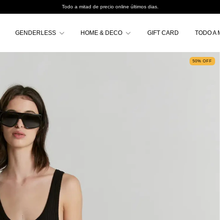
Todo a mitad de precio online últimos dias.
GENDERLESS
HOME & DECO
GIFT CARD
TODO A 
50
%
OFF