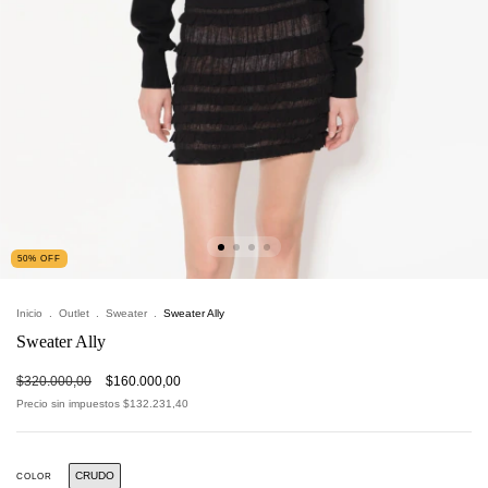
50
%
OFF
Inicio
.
Outlet
.
Sweater
.
Sweater Ally
Sweater Ally
$320.000,00
$160.000,00
Precio sin impuestos
$132.231,40
CRUDO
COLOR