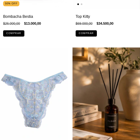
50
%
OFF
Bombacha Bestia
Top Kitty
$26.000,00
$13.000,00
$69.000,00
$34.500,00
COMPRAR
COMPRAR