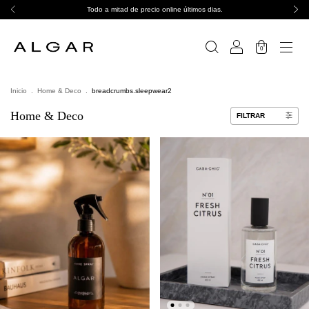
Todo a mitad de precio online últimos dias.
0
Inicio
.
Home & Deco
.
breadcrumbs.sleepwear2
Home & Deco
FILTRAR