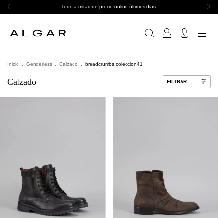
Todo a mitad de precio online últimos dias.
0
Inicio
.
Genderless
.
Calzado
.
breadcrumbs.coleccion41
Calzado
FILTRAR