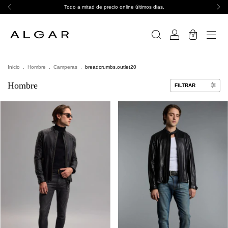
Todo a mitad de precio online últimos dias.
0
Inicio
.
Hombre
.
Camperas
.
breadcrumbs.outlet20
Hombre
FILTRAR