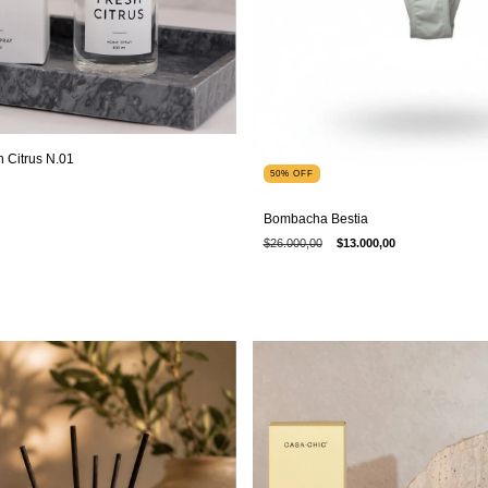
 Citrus N.01
50
%
OFF
Bombacha Bestia
$26.000,00
$13.000,00