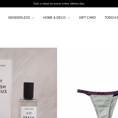
Todo a mitad de precio online últimos dias.
GENDERLESS
HOME & DECO
GIFT CARD
TODO A 