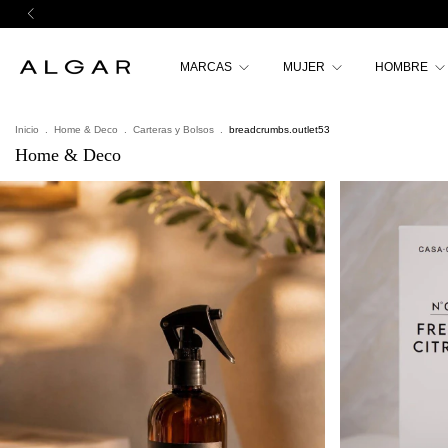
MARCAS
MUJER
HOMBRE
Inicio
.
Home & Deco
.
Carteras y Bolsos
.
breadcrumbs.outlet53
Home & Deco