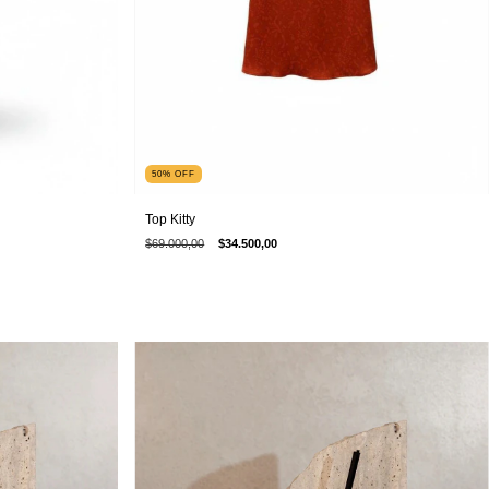
50
%
OFF
Top Kitty
$69.000,00
$34.500,00