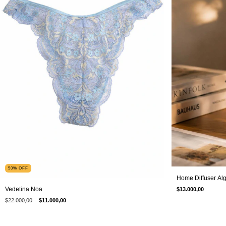
50
%
OFF
Home Diffuser Al
Vedetina Noa
$13.000,00
$22.000,00
$11.000,00