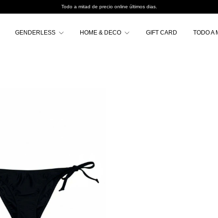
Todo a mitad de precio online últimos dias.
GENDERLESS
HOME & DECO
GIFT CARD
TODO A 