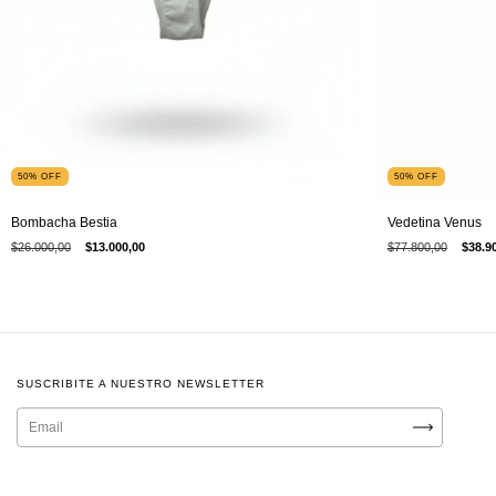
50
%
OFF
50
%
OFF
Bombacha Bestia
Vedetina Venus
$26.000,00
$13.000,00
$77.800,00
$38.9
SUSCRIBITE A NUESTRO NEWSLETTER