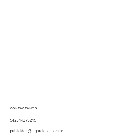
CONTACTÁNOS
542644175245
publicidad@algardigital.com.ar