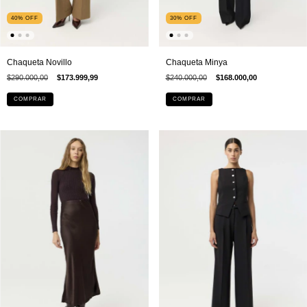
40
%
OFF
30
%
OFF
Chaqueta Novillo
Chaqueta Minya
$290.000,00
$173.999,99
$240.000,00
$168.000,00
COMPRAR
COMPRAR