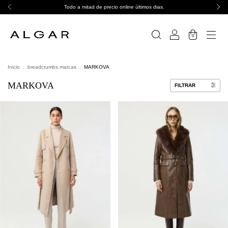
Todo a mitad de precio online últimos dias.
0
Inicio
.
breadcrumbs.marcas
.
MARKOVA
MARKOVA
FILTRAR