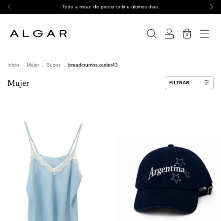
Todo a mitad de precio online últimos dias.
0
Inicio
.
Mujer
.
Buzos
.
breadcrumbs.outlet43
Mujer
FILTRAR