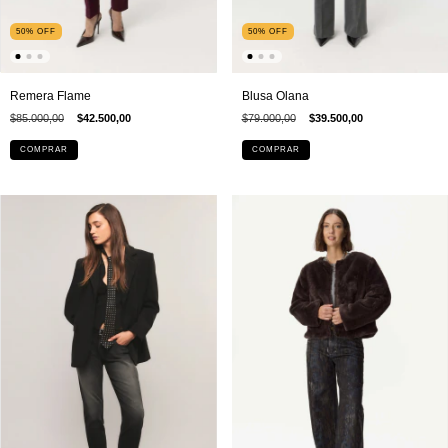
50
%
OFF
50
%
OFF
Remera Flame
Blusa Olana
$85.000,00
$42.500,00
$79.000,00
$39.500,00
COMPRAR
COMPRAR