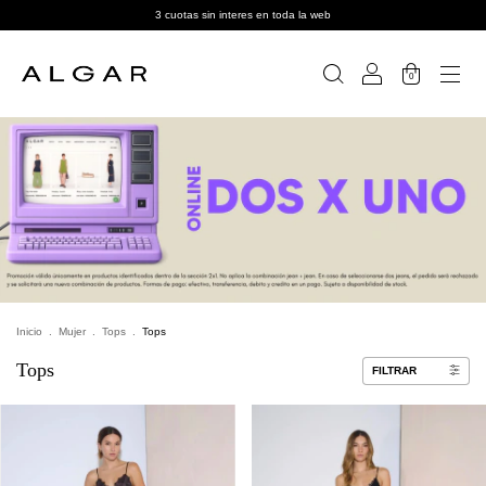
3 cuotas sin interes en toda la web
0
Inicio
.
Mujer
.
Tops
.
Tops
Tops
FILTRAR