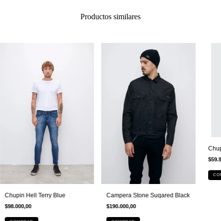
Productos similares
Chup
$59.
CO
Chupin Hell Terry Blue
Campera Stone Suqared Black
$98.000,00
$190.000,00